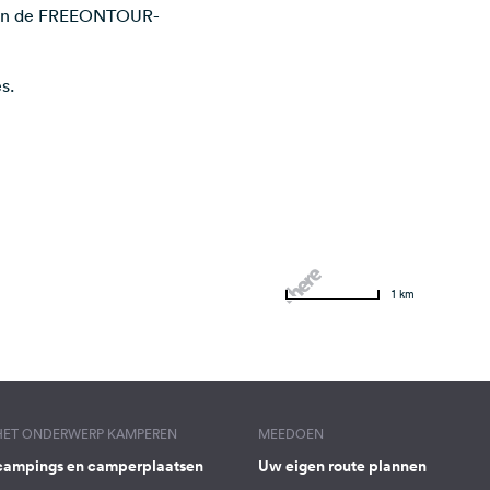
n van de FREEONTOUR-
s.
1 km
 HET ONDERWERP KAMPEREN
MEEDOEN
campings en camperplaatsen
Uw eigen route plannen