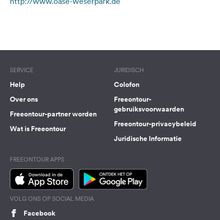
http://www.oase-weserpark.de
Terms of use
© 1987–2026 HERE
SERVICE
JURIDISCH
Help
Colofon
Over ons
Freeontour-
gebruiksvoorwaarden
Freeontour-partner worden
Freeontour-privacybeleid
Wat is Freeontour
Juridische Informatie
FREEONTOUR APPS
VOLG ONS OP SOCIAL MEDIA
Facebook