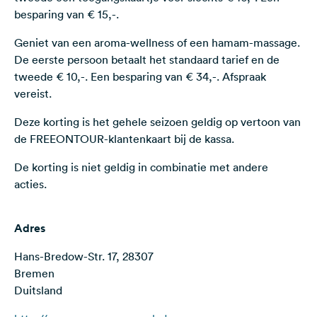
Feedback
besparing van € 15,-.
Taal:
Geniet van een aroma-wellness of een hamam-massage.
Nederlands
De eerste persoon betaalt het standaard tarief en de
tweede € 10,-. Een besparing van € 34,-. Afspraak
vereist.
Volg
ons
Deze korting is het gehele seizoen geldig op vertoon van
op
de FREEONTOUR-klantenkaart bij de kassa.
social
media
De korting is niet geldig in combinatie met andere
Facebook
acties.
Instagram
Adres
Hans-Bredow-Str. 17, 28307
Bremen
Duitsland