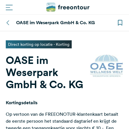
OASE im Weserpark GmbH & Co. KG
Routes
Campings
Direct korting op locatie - Korting
OASE im
Magazine
Weserpark
Partners
GmbH & Co. KG
Registreren
Inloggen
Kortingsdetails
Op vertoon van de FREEONOTUR-klantenkaart betaalt
Nieuwsbrief
de eerste persoon het standaard dagtarief en krijgt de
tweede een toegangskaartje voor slechts € 10,-. Een
Vragen &