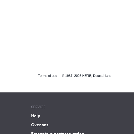
Terms of use
© 1987–2026 HERE, Deutschland
SERVICE
Help
Over ons
Freeontour-partner worden