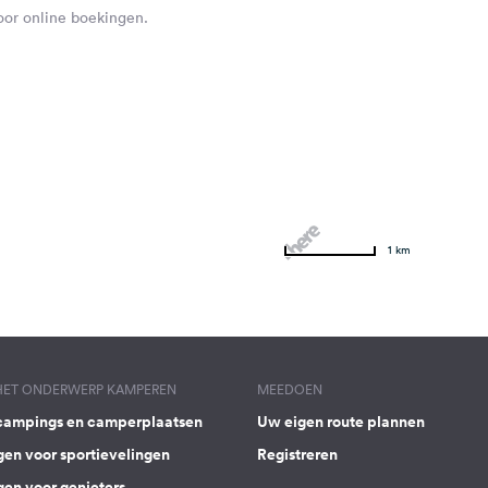
voor online boekingen.
1 km
 HET ONDERWERP KAMPEREN
MEEDOEN
campings en camperplaatsen
Uw eigen route plannen
gen voor sportievelingen
Registreren
gen voor genieters