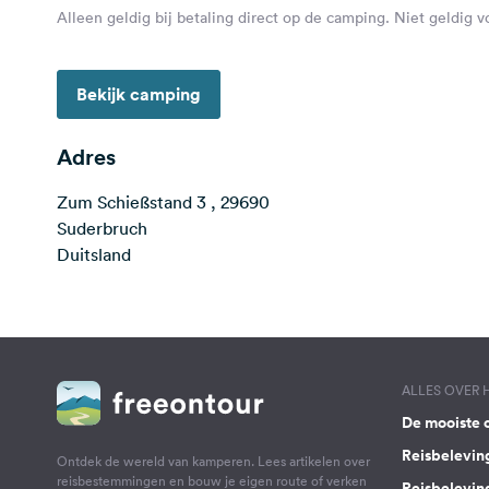
Alleen geldig bij betaling direct op de camping. Niet geldig 
Bekijk camping
Adres
Zum Schießstand 3 , 29690
Suderbruch
Duitsland
ALLES OVER
De mooiste 
Reisbelevin
Ontdek de wereld van kamperen. Lees artikelen over
reisbestemmingen en bouw je eigen route of verken
Reisbelevin