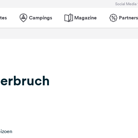
Social Media
tes
Campings
Magazine
Partners
derbruch
eizoen