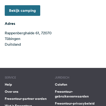
Feedback
Bekijk camping
Taal:
Nederlands
Adres
Rappenberghalde 61, 72070
Volg
ons
Tübingen
op
Duitsland
social
media
Terms of use
© 1987–2026 HERE
Facebook
Instagram
SERVICE
JURIDISCH
Help
Colofon
Over ons
Freeontour-
gebruiksvoorwaarden
Freeontour-partner worden
Freeontour-privacybeleid
Wat is Freeontour