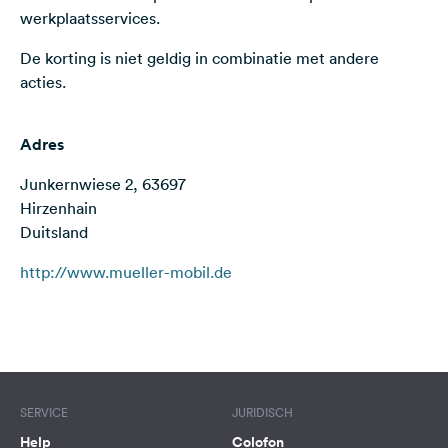
werkplaatsservices.
Feedback
De korting is niet geldig in combinatie met andere
Taal:
Nederlands
acties.
Volg
Adres
ons
op
Junkernwiese 2, 63697
social
Hirzenhain
media
Duitsland
Facebook
http://www.mueller-mobil.de
Instagram
Terms of use
© 1987–2026 HERE
SERVICE
JURIDISCH
Help
Colofon