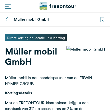
Müller mobil GmbH
Routes
Campings
Direct korting op locatie - 3% Korting
Müller mobil
Magazine
GmbH
Partners
Müller mobil is een handelspartner van de ERWIN
Registreren
Inloggen
HYMER GROUP.
Kortingsdetails
Nieuwsbrief
Met de FREEONTOUR-klantenkaart krijgt u een
cashback van 3% op accessoires en 3% op de
Vragen &