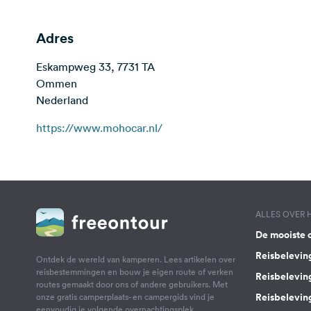
Adres
Eskampweg 33, 7731 TA
Ommen
Nederland
https://www.mohocar.nl/
ALLES OVER
De mooiste 
Reisbelevin
Ontdek de wereld van kamperen. Lees artikelen over
reisbestemmingen en bouw je eigen route of verken
Reisbelevin
routes gemaakt door ons of andere gebruikers. Met
Reisbelevin
onze gratis camperplaats- en campergids vind je
eenvoudig je volgende overnachtingsplek.