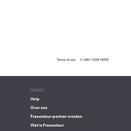
Terms of use
© 1987–2026 HERE
SERVICE
Help
Over ons
Freeontour-partner worden
Wat is Freeontour