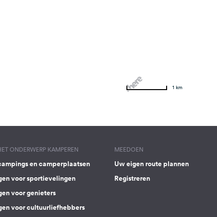
1 km
 HET ONDERWERP KAMPEREN
MEEDOEN
campings en camperplaatsen
Uw eigen route plannen
gen voor sportievelingen
Registreren
gen voor genieters
gen voor cultuurliefhebbers