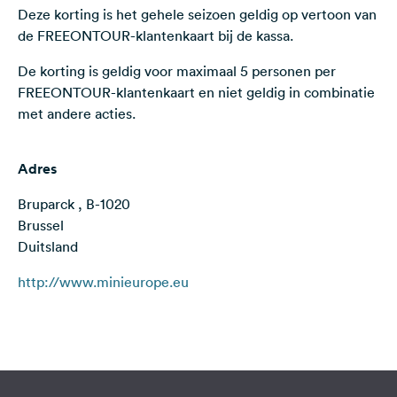
Deze korting is het gehele seizoen geldig op vertoon van
Feedback
de FREEONTOUR-klantenkaart bij de kassa.
Taal:
Nederlands
De korting is geldig voor maximaal 5 personen per
FREEONTOUR-klantenkaart en niet geldig in combinatie
met andere acties.
Volg
ons
op
Adres
social
media
Bruparck , B-1020
Brussel
Facebook
Duitsland
Instagram
http://www.minieurope.eu
Terms of use
© 1987–2026 HERE, IGN