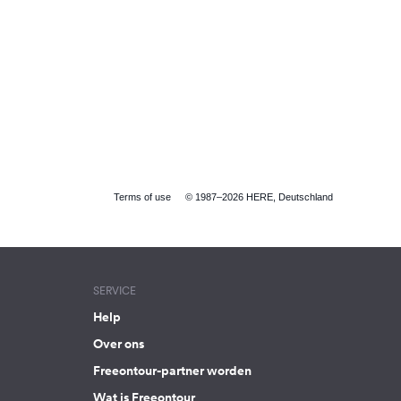
Terms of use
© 1987–2026 HERE, Deutschland
SERVICE
Help
Over ons
Freeontour-partner worden
Wat is Freeontour