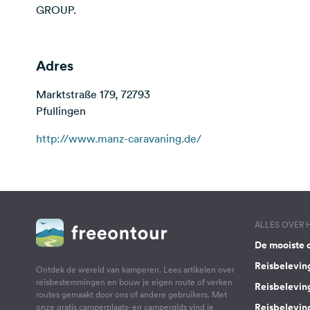
GROUP.
Adres
Marktstraße 179, 72793
Pfullingen
http://www.manz-caravaning.de/
ALLES OVER
De mooiste 
Reisbelevin
Ontdek de wereld van kamperen. Lees artikelen over
reisbestemmingen en bouw je eigen route of verken
Reisbelevin
routes gemaakt door ons of andere gebruikers. Met
Reisbelevin
onze gratis camperplaats- en campergids vind je