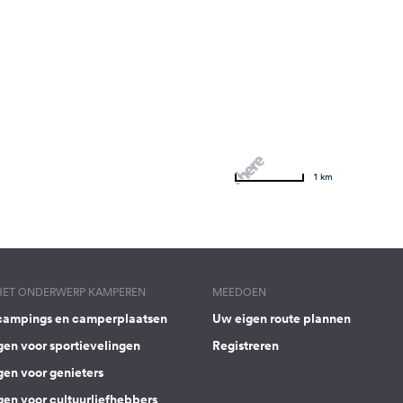
1 km
 HET ONDERWERP KAMPEREN
MEEDOEN
campings en camperplaatsen
Uw eigen route plannen
gen voor sportievelingen
Registreren
gen voor genieters
gen voor cultuurliefhebbers