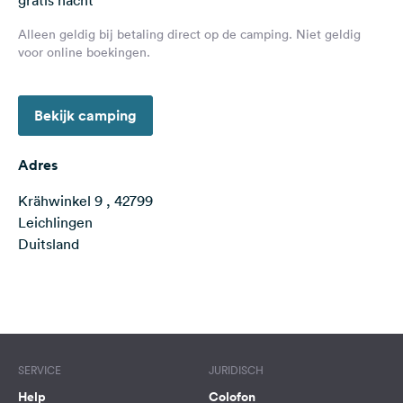
gratis nacht
Feedback
Alleen geldig bij betaling direct op de camping. Niet geldig
Taal:
voor online boekingen.
Nederlands
Bekijk camping
Volg
ons
op
Adres
social
media
Krähwinkel 9 , 42799
Leichlingen
Facebook
Duitsland
Instagram
Terms of use
© 1987–2026 HERE
SERVICE
JURIDISCH
Help
Colofon