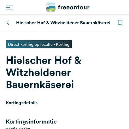
Hielscher Hof & Witzheldener Bauernkäserei
Routes
Campings
Direct korting op locatie - Korting
Hielscher Hof &
Magazine
Witzheldener
Partners
Bauernkäserei
Registreren
Inloggen
Kortingsdetails
Nieuwsbrief
Kortingsinformatie
Vragen &