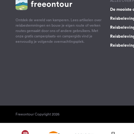
ALLES OVER
De mooiste 
Reisbelevin
Ontdek de wereld van kamperen. Lees artikelen over
reisbestemmingen en bouw je eigen route of verken
Reisbelevin
routes gemaakt door ons of andere gebruikers. Met
Reisbelevin
onze gratis camperplaats- en campergids vind je
eenvoudig je volgende overnachtingsplek.
Reisbeleving
Freeontour Copyright 2026