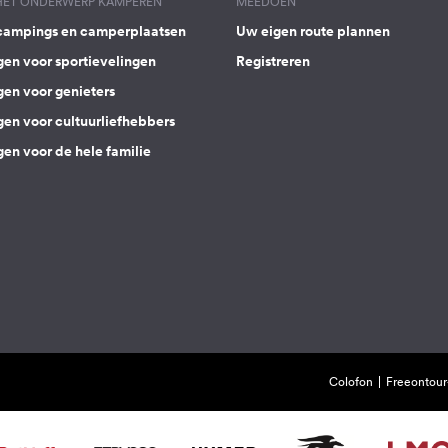
 HET ONDERWERP KAMPEREN
MEEDOEN
campings en camperplaatsen
Uw eigen route plannen
gen voor sportievelingen
Registreren
gen voor genieters
gen voor cultuurliefhebbers
en voor de hele familie
Colofon
Freeontour