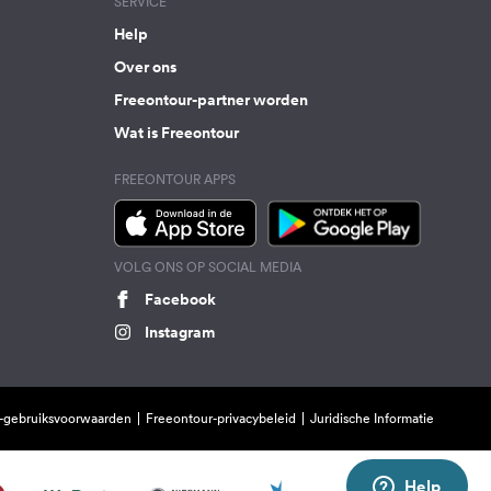
SERVICE
Help
Over ons
Freeontour-partner worden
Wat is Freeontour
FREEONTOUR APPS
VOLG ONS OP SOCIAL MEDIA
Facebook
Instagram
-gebruiksvoorwaarden
Freeontour-privacybeleid
Juridische Informatie
Help