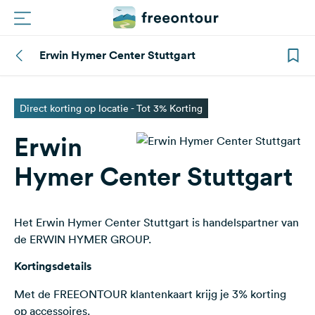
Erwin Hymer Center Stuttgart
Routes
Campings
Direct korting op locatie - Tot 3% Korting
Erwin
Magazine
Hymer Center Stuttgart
Partners
Het Erwin Hymer Center Stuttgart is handelspartner van
Registreren
Inloggen
de ERWIN HYMER GROUP.
Kortingsdetails
Nieuwsbrief
Met de FREEONTOUR klantenkaart krijg je 3% korting
op accessoires.
Vragen &