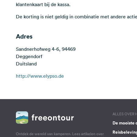
klantenkaart bij de kassa.
De korting is niet geldig in combinatie met andere actie
Adres
Sandnerhofweg 4-6, 94469
Deggendorf
Duitsland
http://www.elypso.de
ALLES OVER
De mooiste 
Reisbelevin
Ontdek de wereld van kamperen. Lees artikelen over