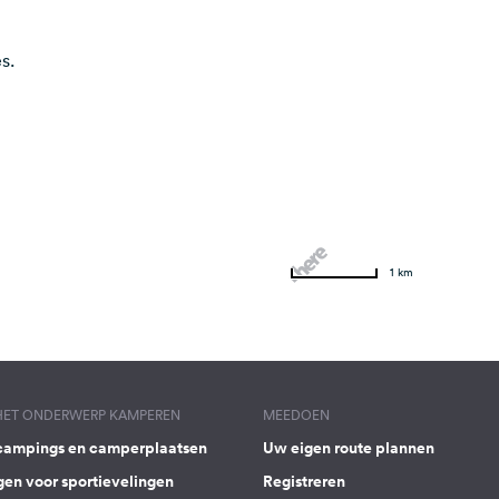
s.
1 km
 HET ONDERWERP KAMPEREN
MEEDOEN
campings en camperplaatsen
Uw eigen route plannen
gen voor sportievelingen
Registreren