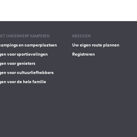
 HET ONDERWERP KAMPEREN
MEEDOEN
campings en camperplaatsen
Uw eigen route plannen
gen voor sportievelingen
Registreren
gen voor genieters
gen voor cultuurliefhebbers
en voor de hele familie