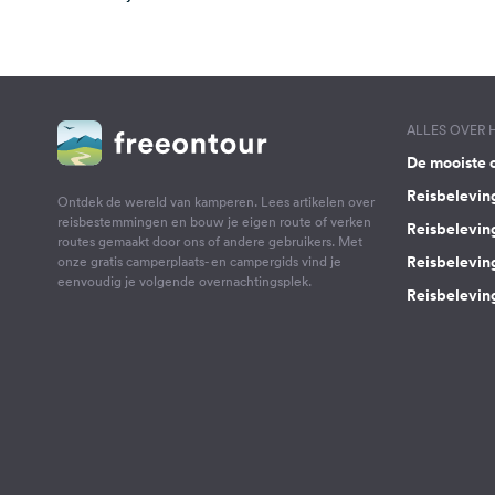
ALLES OVER
De mooiste 
Reisbelevin
Ontdek de wereld van kamperen. Lees artikelen over
reisbestemmingen en bouw je eigen route of verken
Reisbelevin
routes gemaakt door ons of andere gebruikers. Met
Reisbelevin
onze gratis camperplaats- en campergids vind je
eenvoudig je volgende overnachtingsplek.
Reisbeleving