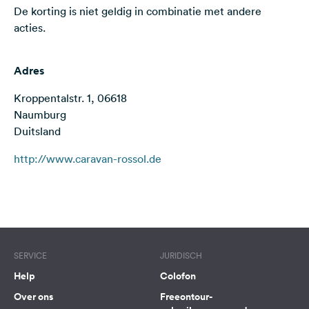
De korting is niet geldig in combinatie met andere
Feedback
acties.
Taal:
Nederlands
Adres
Volg
Kroppentalstr. 1, 06618
ons
Naumburg
op
Duitsland
social
media
http://www.caravan-rossol.de
Facebook
Terms of use
© 1987–2026 HERE
Instagram
SERVICE
JURIDISCH
Help
Colofon
Over ons
Freeontour-