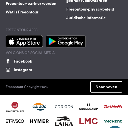
gebruiksvoorwaarden
Freeontour-partner worden
Freeontour-privacybeleid
Wat is Freeontour
Juridische Informatie
FREEONTOUR APPS
VOLG ONS OP SOCIAL MEDIA
Facebook
Instagram
Naar boven
Freeontour Copyright 2026