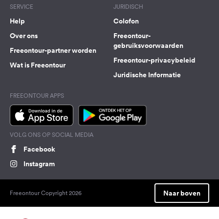
SERVICE
JURIDISCH
Help
Colofon
Over ons
Freeontour-
gebruiksvoorwaarden
Freeontour-partner worden
Freeontour-privacybeleid
Wat is Freeontour
Juridische Informatie
FREEONTOUR APPS
VOLG ONS OP SOCIAL MEDIA
Facebook
Instagram
Naar boven
Freeontour Copyright 2026