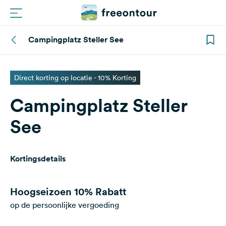
Campingplatz Steller See
Routes
Campings
Direct korting op locatie - 10% Korting
Campingplatz Steller
Magazine
See
Partners
Kortingsdetails
Registreren
Inloggen
Hoogseizoen
10% Rabatt
op de persoonlijke vergoeding
Nieuwsbrief
Vragen &