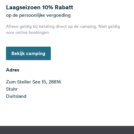
Feedback
Laagseizoen
10% Rabatt
op de persoonlijke vergoeding
Taal:
Nederlands
Alleen geldig bij betaling direct op de camping. Niet geldig
voor online boekingen.
Volg
ons
Bekijk camping
op
social
media
Adres
Facebook
Zum Steller See 15, 28816
Stuhr
Instagram
Duitsland
Terms of use
© 1987–2026 HERE