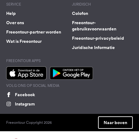
SERVICE
JURIDISCH
Help
Colofon
Over ons
Freeontour-
gebruiksvoorwaarden
Freeontour-partner worden
Freeontour-privacybeleid
Wat is Freeontour
Juridische Informatie
FREEONTOUR APPS
VOLG ONS OP SOCIAL MEDIA
Facebook
Instagram
Naar boven
Freeontour Copyright 2026