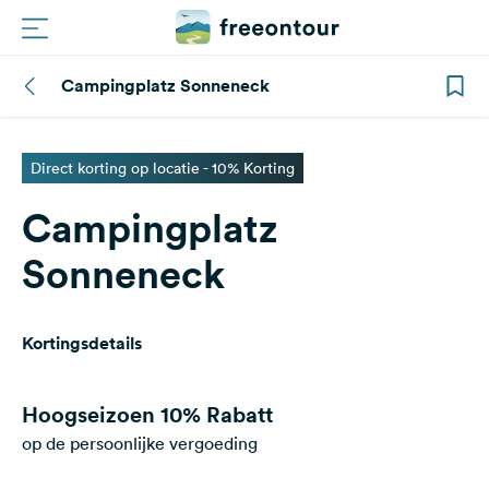
Campingplatz Sonneneck
Routes
Campings
Direct korting op locatie - 10% Korting
Campingplatz
Magazine
Sonneneck
Partners
Kortingsdetails
Registreren
Inloggen
Hoogseizoen
10% Rabatt
op de persoonlijke vergoeding
Nieuwsbrief
Vragen &