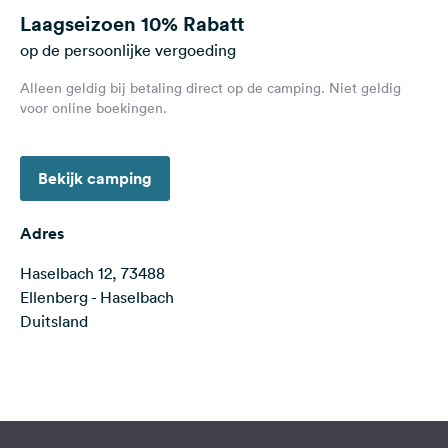
Feedback
Laagseizoen
10% Rabatt
op de persoonlijke vergoeding
Taal:
Nederlands
Alleen geldig bij betaling direct op de camping. Niet geldig
voor online boekingen.
Volg
ons
Bekijk camping
op
social
media
Adres
Facebook
Haselbach 12, 73488
Ellenberg - Haselbach
Instagram
Duitsland
Terms of use
© 1987–2026 HERE