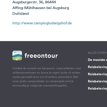
Augsburgerstr. 36, 86444
Affing-Mühlhausen bei Augsburg
Duitsland
http://www.campingludwigshof.de
ALLES OVER
De mooiste 
Reisbelevin
Ontdek de wereld van kamperen. Lees artikelen over
reisbestemmingen en bouw je eigen route of verken
Reisbelevin
routes gemaakt door ons of andere gebruikers. Met
Reisbelevin
onze gratis camperplaats- en campergids vind je
eenvoudig je volgende overnachtingsplek.
Reisbeleving