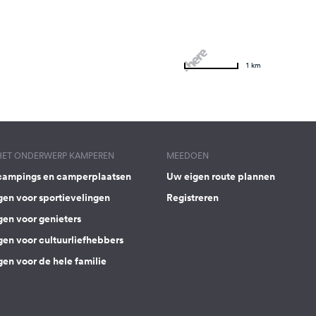
1 km
 HET ONDERWERP KAMPEREN
MEEDOEN
campings en camperplaatsen
Uw eigen route plannen
gen voor sportievelingen
Registreren
gen voor genieters
gen voor cultuurliefhebbers
en voor de hele familie