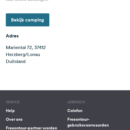
Feedback
Taal:
Bekijk camping
Nederlands
Adres
Volg
ons
Mariental 72, 37412
op
Herzberg/Lonau
social
Duitsland
media
Facebook
Terms of use
© 1987–2026 HERE
Instagram
SERVICE
JURIDISCH
Help
Colofon
Over ons
Freeontour-
gebruiksvoorwaarden
Freeontour-partner worden