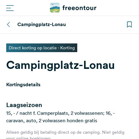
Campingplatz-Lonau
Routes
Campings
Direct korting op locatie - Korting
Campingplatz-Lonau
Magazine
Partners
Kortingsdetails
Registreren
Inloggen
Laagseizoen
15, - / nacht f. Camperplaats, 2 volwassenen; 16, -
caravan, auto, 2 volwassen honden gratis
Nieuwsbrief
Alleen geldig bij betaling direct op de camping. Niet geldig
Vragen &
voor online boekingen.