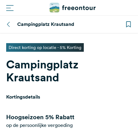
Campingplatz Krautsand
Routes
Campings
Direct korting op locatie - 5% Korting
Campingplatz
Magazine
Krautsand
Partners
Kortingsdetails
Registreren
Inloggen
Hoogseizoen
5% Rabatt
op de persoonlijke vergoeding
Nieuwsbrief
Vragen &