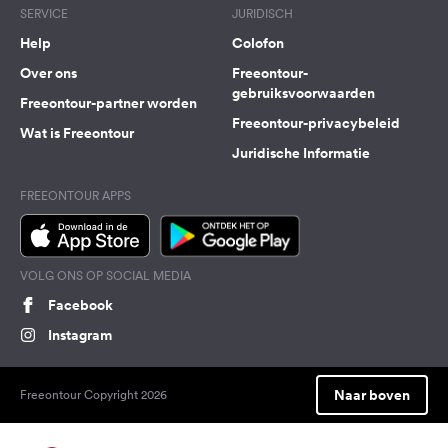
SERVICE
JURIDISCH
Help
Colofon
Over ons
Freeontour-
gebruiksvoorwaarden
Freeontour-partner worden
Freeontour-privacybeleid
Wat is Freeontour
Juridische Informatie
FREEONTOUR APPS
VOLG ONS OP SOCIAL MEDIA
Facebook
Instagram
Naar boven
Freeontour Copyright 2026