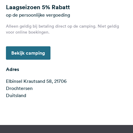
Feedback
Laagseizoen
5% Rabatt
op de persoonlijke vergoeding
Taal:
Nederlands
Alleen geldig bij betaling direct op de camping. Niet geldig
voor online boekingen.
Volg
ons
Bekijk camping
op
social
media
Adres
Facebook
Elbinsel Krautsand 58, 21706
Drochtersen
Instagram
Duitsland
Terms of use
© 1987–2026 HERE