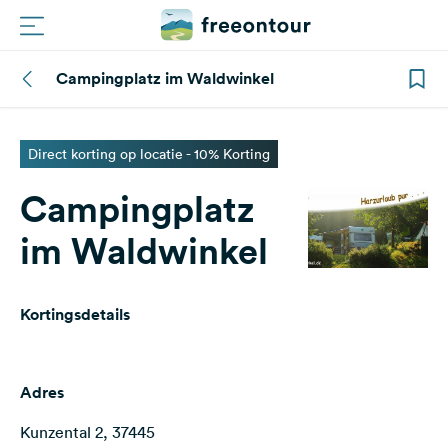
Campingplatz im Waldwinkel
Routes
Campings
Direct korting op locatie - 10% Korting
Campingplatz
Magazine
im Waldwinkel
Partners
Kortingsdetails
Registreren
Inloggen
Adres
Nieuwsbrief
Kunzental 2, 37445
Vragen &