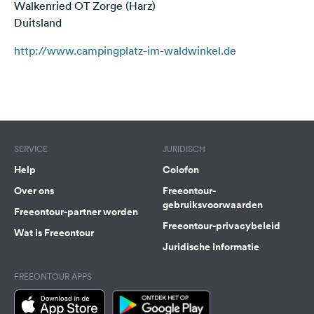
Walkenried OT Zorge (Harz)
Feedback
Duitsland
Taal:
http://www.campingplatz-im-waldwinkel.de
Nederlands
Terms of use
© 1987–2026 HERE
Volg
ons
op
social
SERVICE
JURIDISCH
media
Help
Colofon
Facebook
Over ons
Freeontour-
gebruiksvoorwaarden
Instagram
Freeontour-partner worden
Freeontour-privacybeleid
Wat is Freeontour
Juridische Informatie
FREEONTOUR APPS