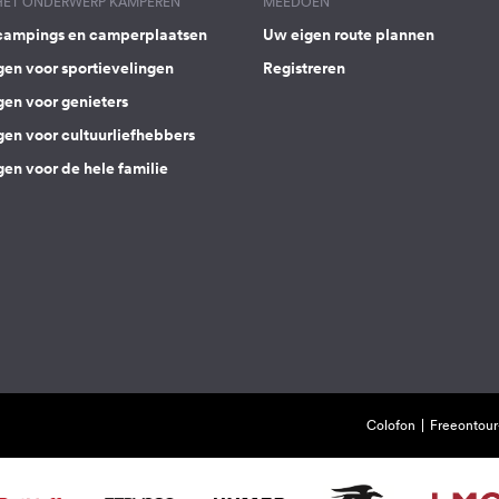
 HET ONDERWERP KAMPEREN
MEEDOEN
campings en camperplaatsen
Uw eigen route plannen
gen voor sportievelingen
Registreren
gen voor genieters
gen voor cultuurliefhebbers
en voor de hele familie
Colofon
Freeontour