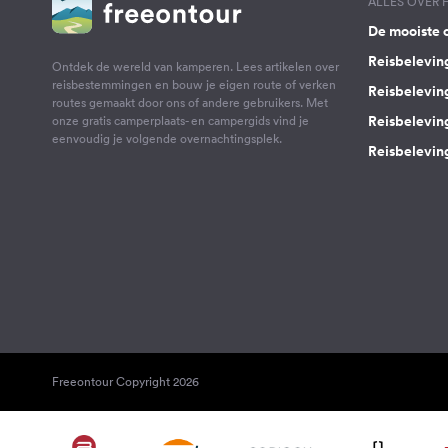
ALLES OVER
De mooiste 
Reisbelevin
Ontdek de wereld van kamperen. Lees artikelen over
reisbestemmingen en bouw je eigen route of verken
Reisbelevin
routes gemaakt door ons of andere gebruikers. Met
Reisbelevin
onze gratis camperplaats- en campergids vind je
eenvoudig je volgende overnachtingsplek.
Reisbeleving
Freeontour Copyright 2026