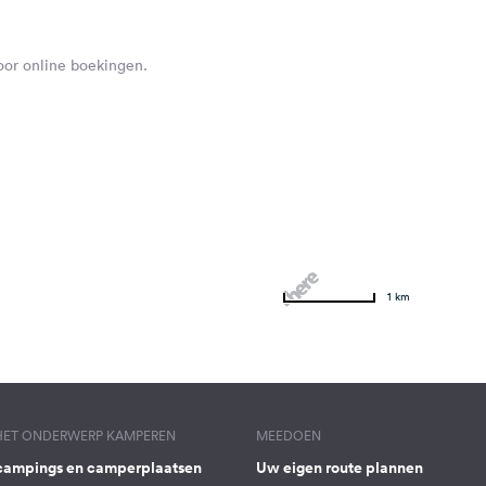
voor online boekingen.
1 km
 HET ONDERWERP KAMPEREN
MEEDOEN
campings en camperplaatsen
Uw eigen route plannen