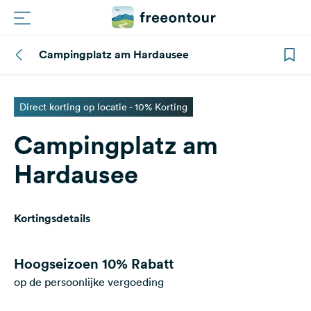
Campingplatz am Hardausee
Routes
Campings
Direct korting op locatie - 10% Korting
Campingplatz am
Magazine
Hardausee
Partners
Kortingsdetails
Registreren
Inloggen
Hoogseizoen
10% Rabatt
op de persoonlijke vergoeding
Nieuwsbrief
Vragen &