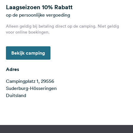
Feedback
Laagseizoen
10% Rabatt
op de persoonlijke vergoeding
Taal:
Nederlands
Alleen geldig bij betaling direct op de camping. Niet geldig
voor online boekingen.
Volg
ons
Bekijk camping
op
social
media
Adres
Facebook
Campingplatz 1, 29556
Suderburg-Hösseringen
Instagram
Duitsland
Terms of use
© 1987–2026 HERE