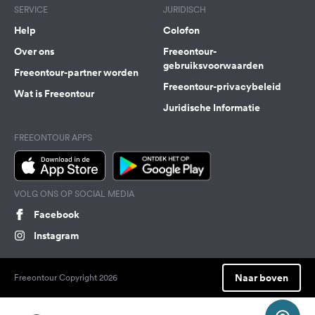
SERVICE
JURIDISCH
Help
Colofon
Over ons
Freeontour-
gebruiksvoorwaarden
Freeontour-partner worden
Freeontour-privacybeleid
Wat is Freeontour
Juridische Informatie
FREEONTOUR APPS
VOLG ONS OP SOCIAL MEDIA
Facebook
Instagram
Naar boven
Freeontour Copyright 2026