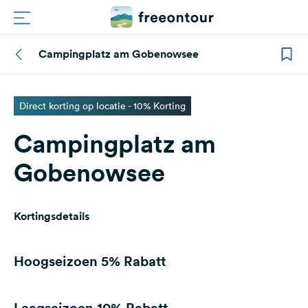
Campingplatz am Gobenowsee
Routes
Campings
Direct korting op locatie - 10% Korting
Campingplatz am
Magazine
Gobenowsee
Partners
Kortingsdetails
Registreren
Inloggen
Hoogseizoen
5% Rabatt
Nieuwsbrief
Laagseizoen
10% Rabatt
Vragen &