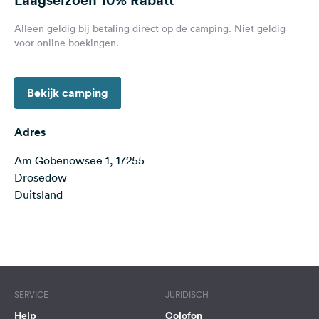
Feedback
Alleen geldig bij betaling direct op de camping. Niet geldig
Taal:
voor online boekingen.
Nederlands
Bekijk camping
Volg
ons
op
Adres
social
media
Am Gobenowsee 1, 17255
Drosedow
Facebook
Duitsland
Instagram
Terms of use
© 1987–2026 HERE
SERVICE
JURIDISCH
Help
Colofon