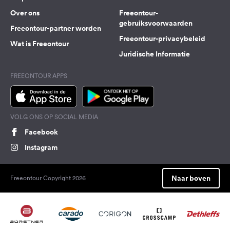
Over ons
Freeontour-
gebruiksvoorwaarden
Freeontour-partner worden
Freeontour-privacybeleid
Wat is Freeontour
Juridische Informatie
FREEONTOUR APPS
VOLG ONS OP SOCIAL MEDIA
Facebook
Instagram
Naar boven
Freeontour Copyright 2026