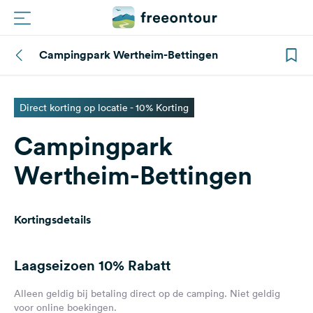
Campingpark Wertheim-Bettingen
Routes
Campings
Direct korting op locatie - 10% Korting
Campingpark
Magazine
Wertheim-Bettingen
Partners
Kortingsdetails
Registreren
Inloggen
Laagseizoen
10% Rabatt
Nieuwsbrief
Alleen geldig bij betaling direct op de camping. Niet geldig
voor online boekingen.
Vragen &