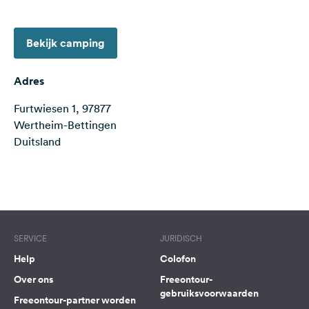
Feedback
Taal:
Bekijk camping
Nederlands
Adres
Volg
Furtwiesen 1, 97877
ons
op
Wertheim-Bettingen
social
Duitsland
media
Facebook
Terms of use
© 1987–2026 HERE
Instagram
SERVICE
JURIDISCH
Help
Colofon
Over ons
Freeontour-
gebruiksvoorwaarden
Freeontour-partner worden