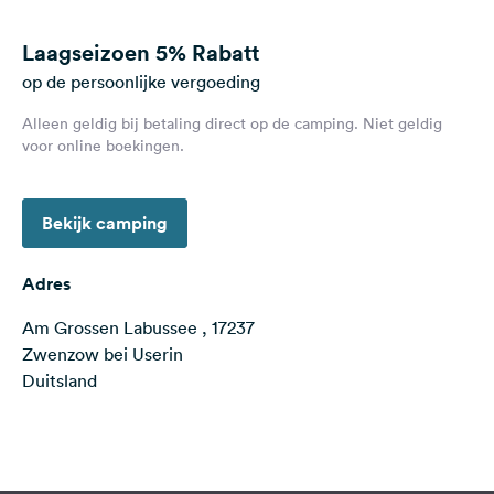
Feedback
Laagseizoen
5% Rabatt
Taal:
op de persoonlijke vergoeding
Nederlands
Alleen geldig bij betaling direct op de camping. Niet geldig
voor online boekingen.
Volg
ons
op
social
Bekijk camping
media
Adres
Facebook
Am Grossen Labussee , 17237
Instagram
Zwenzow bei Userin
Duitsland
Terms of use
© 1987–2026 HERE, Deutschland