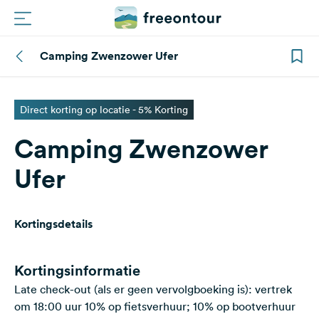
Camping Zwenzower Ufer
Routes
Campings
Direct korting op locatie - 5% Korting
Camping Zwenzower
Magazine
Ufer
Partners
Kortingsdetails
Registreren
Inloggen
Kortingsinformatie
Late check-out (als er geen vervolgboeking is): vertrek
Nieuwsbrief
om 18:00 uur 10% op fietsverhuur; 10% op bootverhuur
Vragen &