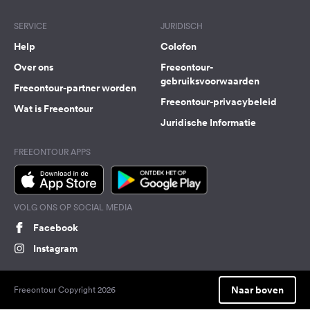
SERVICE
JURIDISCH
Help
Colofon
Over ons
Freeontour-
gebruiksvoorwaarden
Freeontour-partner worden
Freeontour-privacybeleid
Wat is Freeontour
Juridische Informatie
FREEONTOUR APPS
VOLG ONS OP SOCIAL MEDIA
Facebook
Instagram
Naar boven
Freeontour Copyright 2026