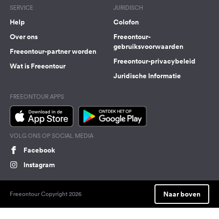
SERVICE
JURIDISCH
Help
Colofon
Over ons
Freeontour-
gebruiksvoorwaarden
Freeontour-partner worden
Freeontour-privacybeleid
Wat is Freeontour
Juridische Informatie
FREEONTOUR APPS
VOLG ONS OP SOCIAL MEDIA
Facebook
Instagram
Naar boven
Freeontour Copyright 2026