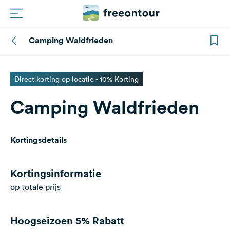
Camping Waldfrieden
Routes
Campings
Direct korting op locatie - 10% Korting
Camping Waldfrieden
Magazine
Partners
Kortingsdetails
Registreren
Inloggen
Kortingsinformatie
op totale prijs
Nieuwsbrief
Hoogseizoen
5% Rabatt
Vragen &