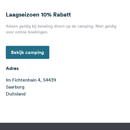
Feedback
Laagseizoen
10% Rabatt
Taal:
Nederlands
Alleen geldig bij betaling direct op de camping. Niet geldig
voor online boekingen.
Volg
ons
op
Bekijk camping
social
media
Adres
Facebook
Im Fichtenhain 4, 54439
Saarburg
Instagram
Duitsland
Terms of use
© 1987–2026 HERE