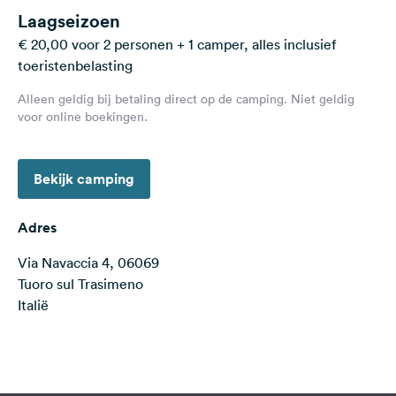
Feedback
Laagseizoen
€ 20,00 voor 2 personen + 1 camper, alles inclusief
Taal:
toeristenbelasting
Nederlands
Alleen geldig bij betaling direct op de camping. Niet geldig
voor online boekingen.
Volg
ons
op
social
Bekijk camping
media
Adres
Facebook
Via Navaccia 4, 06069
Instagram
Tuoro sul Trasimeno
Italië
Terms of use
© 1987–2026 HERE