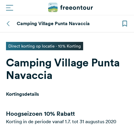
Camping Village Punta Navaccia
Routes
Campings
Direct korting op locatie - 10% Korting
Camping Village Punta
Magazine
Navaccia
Partners
Kortingsdetails
Registreren
Inloggen
Hoogseizoen
10% Rabatt
Korting in de periode vanaf 1.7. tot 31 augustus 2020
Nieuwsbrief
Vragen &