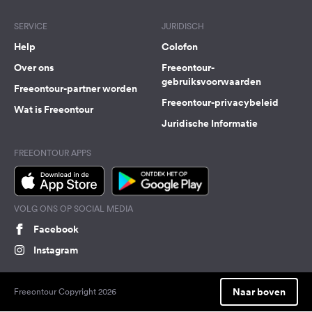
SERVICE
JURIDISCH
Help
Colofon
Over ons
Freeontour-
gebruiksvoorwaarden
Freeontour-partner worden
Freeontour-privacybeleid
Wat is Freeontour
Juridische Informatie
FREEONTOUR APPS
VOLG ONS OP SOCIAL MEDIA
Facebook
Instagram
Naar boven
Freeontour Copyright 2026