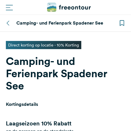
Camping- und Ferienpark Spadener See
Routes
Campings
Direct korting op locatie - 10% Korting
Camping- und
Magazine
Ferienpark Spadener
Partners
See
Registreren
Inloggen
Kortingsdetails
Nieuwsbrief
Laagseizoen
10% Rabatt
Vragen &