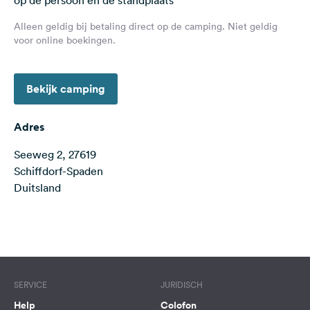
op de persoon en de standplaats
Feedback
Alleen geldig bij betaling direct op de camping. Niet geldig
Taal:
voor online boekingen.
Nederlands
Bekijk camping
Volg
ons
op
Adres
social
media
Seeweg 2, 27619
Schiffdorf-Spaden
Facebook
Duitsland
Instagram
Terms of use
© 1987–2026 HERE
SERVICE
JURIDISCH
Help
Colofon