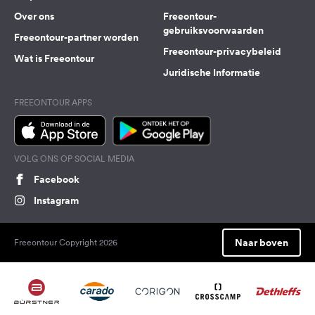
Over ons
Freeontour-
gebruiksvoorwaarden
Freeontour-partner worden
Freeontour-privacybeleid
Wat is Freeontour
Juridische Informatie
FREEONTOUR APPS
VOLG ONS OP SOCIAL MEDIA
Facebook
Instagram
Naar boven
Freeontour Copyright 2026