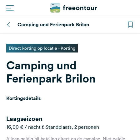
Camping und Ferienpark Brilon
Routes
Campings
Direct korting op locatie - Korting
Camping und
Magazine
Ferienpark Brilon
Partners
Kortingsdetails
Registreren
Inloggen
Laagseizoen
16,00 € / nacht f. Standplaats, 2 personen
Nieuwsbrief
Alleen geldig bij betaling direct op de camping. Niet geldig
Vragen &