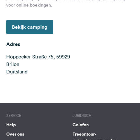
voor online boekingen.
Feedback
Taal:
Nederlands
Bekijk camping
Volg
Adres
ons
op
Hoppecker Straße 75, 59929
social
Brilon
media
Duitsland
Facebook
Terms of use
© 1987–2026 HERE
Instagram
SERVICE
JURIDISCH
Help
Colofon
Over ons
Freeontour-