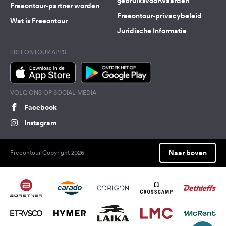
gebruiksvoorwaarden
Freeontour-partner worden
Freeontour-privacybeleid
Wat is Freeontour
Juridische Informatie
FREEONTOUR APPS
VOLG ONS OP SOCIAL MEDIA
Facebook
Instagram
Naar boven
Freeontour Copyright 2026