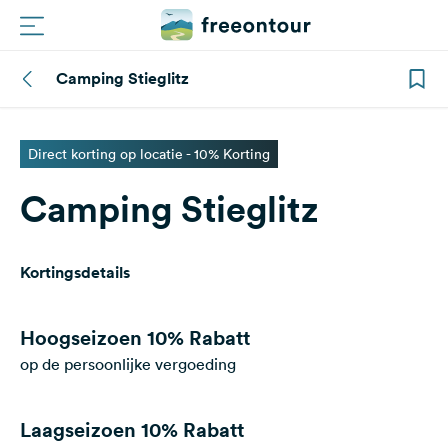
Camping Stieglitz
Routes
Campings
Direct korting op locatie - 10% Korting
Camping Stieglitz
Magazine
Partners
Kortingsdetails
Registreren
Inloggen
Hoogseizoen
10% Rabatt
op de persoonlijke vergoeding
Nieuwsbrief
Laagseizoen
10% Rabatt
Vragen &