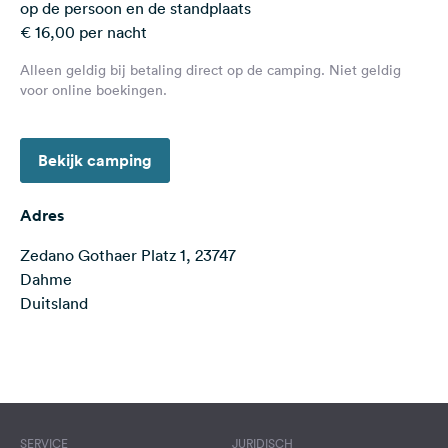
op de persoon en de standplaats
Feedback
€ 16,00 per nacht
Taal:
Alleen geldig bij betaling direct op de camping. Niet geldig
Nederlands
voor online boekingen.
Volg
ons
Bekijk camping
op
social
Adres
media
Zedano Gothaer Platz 1, 23747
Facebook
Dahme
Instagram
Duitsland
Terms of use
© 1987–2026 HERE
SERVICE
JURIDISCH