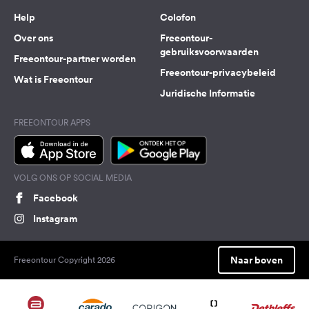
Help
Colofon
Over ons
Freeontour-
gebruiksvoorwaarden
Freeontour-partner worden
Freeontour-privacybeleid
Wat is Freeontour
Juridische Informatie
FREEONTOUR APPS
VOLG ONS OP SOCIAL MEDIA
Facebook
Instagram
Naar boven
Freeontour Copyright 2026