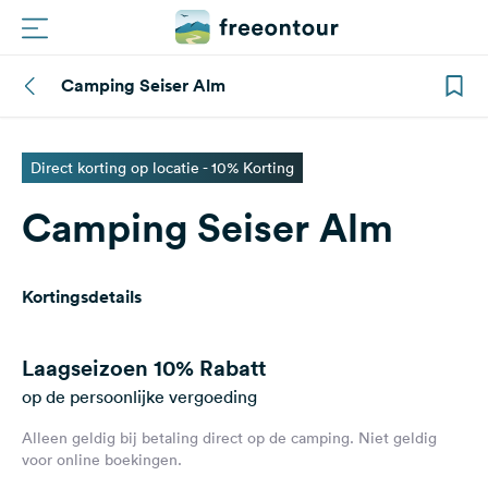
Camping Seiser Alm
Routes
Campings
Direct korting op locatie - 10% Korting
Camping Seiser Alm
Magazine
Partners
Kortingsdetails
Registreren
Inloggen
Laagseizoen
10% Rabatt
op de persoonlijke vergoeding
Alleen geldig bij betaling direct op de camping. Niet geldig
Nieuwsbrief
voor online boekingen.
Vragen &