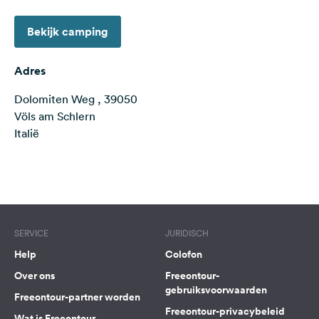
Feedback
Bekijk camping
Taal:
Nederlands
Adres
Dolomiten Weg , 39050
Volg
ons
Völs am Schlern
op
Italië
social
media
Terms of use
© 1987–2026 HERE
Facebook
Instagram
SERVICE
JURIDISCH
Help
Colofon
Over ons
Freeontour-
gebruiksvoorwaarden
Freeontour-partner worden
Freeontour-privacybeleid
Wat is Freeontour