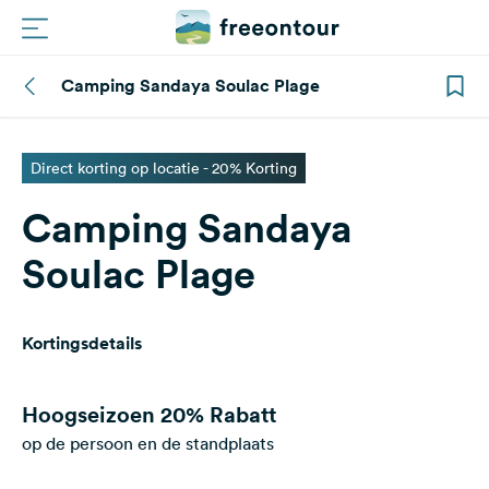
Camping Sandaya Soulac Plage
Routes
Campings
Direct korting op locatie - 20% Korting
Camping Sandaya
Magazine
Soulac Plage
Partners
Kortingsdetails
Registreren
Inloggen
Hoogseizoen
20% Rabatt
op de persoon en de standplaats
Nieuwsbrief
Vragen &