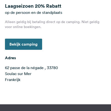
Feedback
Laagseizoen
20% Rabatt
op de persoon en de standplaats
Taal:
Nederlands
Alleen geldig bij betaling direct op de camping. Niet geldig
voor online boekingen.
Volg
ons
Bekijk camping
op
social
media
Adres
Facebook
62 passe de la négade , 33780
Soulac sur Mer
Instagram
Frankrijk
Terms of use
© 1987–2026 HERE