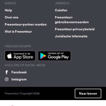
SERVICE
JURIDISCH
Help
Colofon
Over ons
Freeontour-
gebruiksvoorwaarden
Freeontour-partner worden
Freeontour-privacybeleid
Wat is Freeontour
Juridische Informatie
FREEONTOUR APPS
VOLG ONS OP SOCIAL MEDIA
Facebook
Instagram
Naar boven
Freeontour Copyright 2026