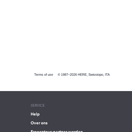
Terms of use
© 1987–2026 HERE, Swisstopo, ITA
SERVICE
Help
Over ons
Freeontour-partner worden