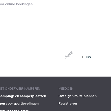
voor online boekingen.
1 km
 HET ONDERWERP KAMPEREN
MEEDOEN
campings en camperplaatsen
Uw eigen route plannen
gen voor sportievelingen
Registreren
gen voor genieters