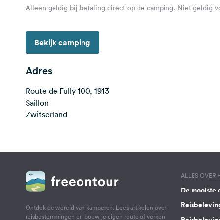
Alleen geldig bij betaling direct op de camping. Niet geldig 
Bekijk camping
Adres
Route de Fully 100, 1913
Saillon
Zwitserland
ALLES OVER
De mooiste 
Reisbelevin
Ontdek de wereld van kamperen. Lees artikelen over
reisbestemmingen en bouw je eigen route of verken
Reisbelevin