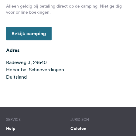
Feedback
Alleen geldig bij betaling direct op de camping. Niet geldig
voor online boekingen.
Taal:
Nederlands
Bekijk camping
Volg
ons
Adres
op
social
Badeweg 3, 29640
media
Heber bei Schneverdingen
Duitsland
Facebook
Instagram
Terms of use
© 1987–2026 HERE
SERVICE
JURIDISCH
Help
Colofon