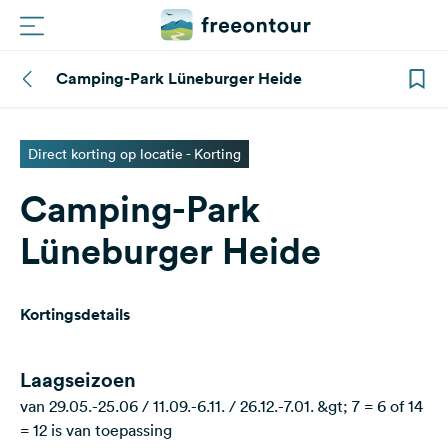
Camping-Park Lüneburger Heide
Routes
Campings
Direct korting op locatie - Korting
Camping-Park
Magazine
Lüneburger Heide
Partners
Kortingsdetails
Registreren
Inloggen
Laagseizoen
van 29.05.-25.06 / 11.09.-6.11. / 26.12.-7.01. &gt; 7 = 6 of 14
Nieuwsbrief
= 12 is van toepassing
Vragen &