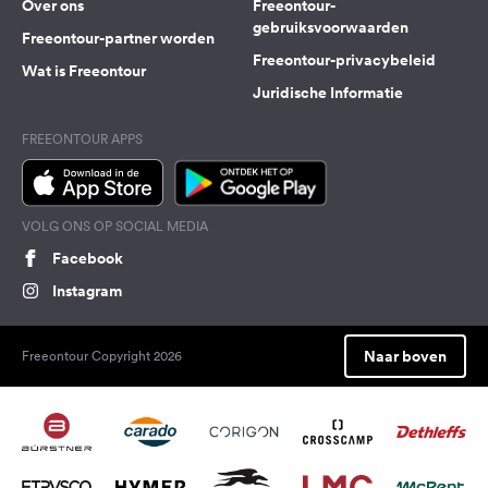
Over ons
Freeontour-
gebruiksvoorwaarden
Freeontour-partner worden
Freeontour-privacybeleid
Wat is Freeontour
Juridische Informatie
FREEONTOUR APPS
VOLG ONS OP SOCIAL MEDIA
Facebook
Instagram
Naar boven
Freeontour Copyright 2026