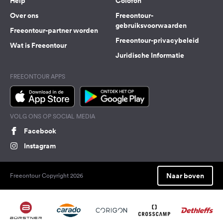
Help
Colofon
Over ons
Freeontour-
gebruiksvoorwaarden
Freeontour-partner worden
Freeontour-privacybeleid
Wat is Freeontour
Juridische Informatie
FREEONTOUR APPS
VOLG ONS OP SOCIAL MEDIA
Facebook
Instagram
Naar boven
Freeontour Copyright 2026