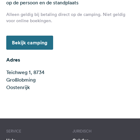
op de persoon en de standplaats
Feedback
Alleen geldig bij betaling direct op de camping. Niet geldig
Taal:
voor online boekingen.
Nederlands
Bekijk camping
Volg
ons
op
Adres
social
media
Teichweg 1, 8734
Großlobming
Facebook
Oostenrijk
Instagram
Terms of use
© 1987–2026 HERE
SERVICE
JURIDISCH