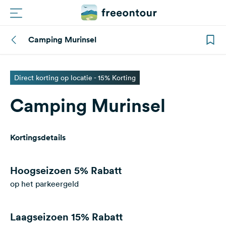
Camping Murinsel
Routes
Campings
Direct korting op locatie - 15% Korting
Camping Murinsel
Magazine
Partners
Kortingsdetails
Registreren
Inloggen
Hoogseizoen
5% Rabatt
op het parkeergeld
Nieuwsbrief
Laagseizoen
15% Rabatt
Vragen &