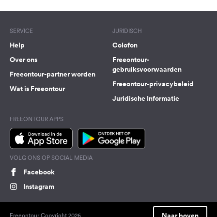
SERVICE
JURIDISCH
Help
Colofon
Over ons
Freeontour-
gebruiksvoorwaarden
Freeontour-partner worden
Freeontour-privacybeleid
Wat is Freeontour
Juridische Informatie
FREEONTOUR APPS
VOLG ONS OP SOCIAL MEDIA
Facebook
Instagram
Naar boven
Freeontour Copyright 2026