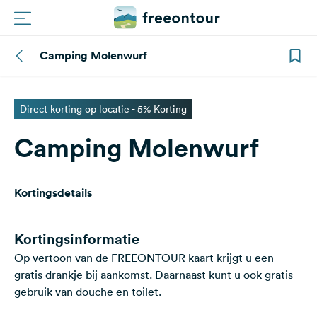
Camping Molenwurf
Routes
Campings
Direct korting op locatie - 5% Korting
Camping Molenwurf
Magazine
Partners
Kortingsdetails
Registreren
Inloggen
Kortingsinformatie
Op vertoon van de FREEONTOUR kaart krijgt u een
gratis drankje bij aankomst. Daarnaast kunt u ook gratis
Nieuwsbrief
gebruik van douche en toilet.
Vragen &