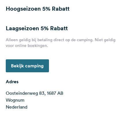
Feedback
Hoogseizoen
5% Rabatt
Taal:
Nederlands
Laagseizoen
5% Rabatt
Alleen geldig bij betaling direct op de camping. Niet geldig
Volg
voor online boekingen.
ons
op
social
media
Bekijk camping
Facebook
Adres
Instagram
Oosteinderweg 83, 1687 AB
Wognum
Nederland
Terms of use
© 1987–2026 HERE