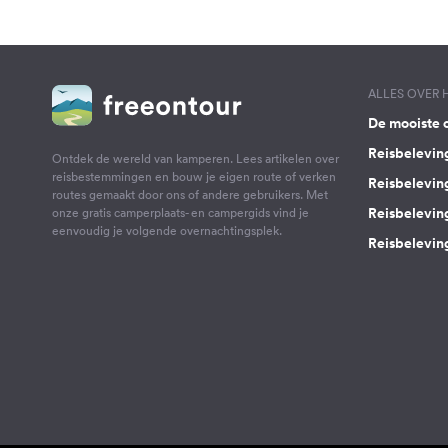
ALLES OVER
De mooiste 
Reisbelevin
Ontdek de wereld van kamperen. Lees artikelen over
reisbestemmingen en bouw je eigen route of verken
Reisbelevin
routes gemaakt door ons of andere gebruikers. Met
Reisbelevin
onze gratis camperplaats- en campergids vind je
eenvoudig je volgende overnachtingsplek.
Reisbeleving