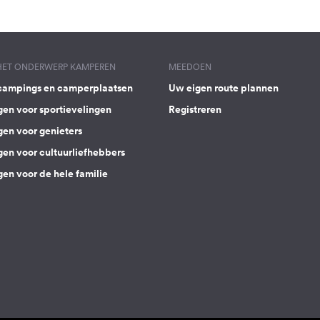
 HET ONDERWERP KAMPEREN
MEEDOEN
campings en camperplaatsen
Uw eigen route plannen
gen voor sportievelingen
Registreren
gen voor genieters
gen voor cultuurliefhebbers
en voor de hele familie