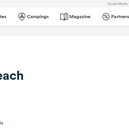
Social Media
tes
Campings
Magazine
Partners
each
is