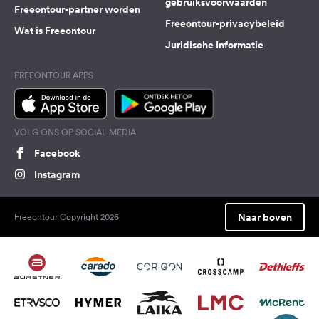
gebruiksvoorwaarden
Freeontour-partner worden
Freeontour-privacybeleid
Wat is Freeontour
Juridische Informatie
FREEONTOUR APPS
VOLG ONS OP SOCIAL MEDIA
Facebook
Instagram
Naar boven
Freeontour Copyright 2026