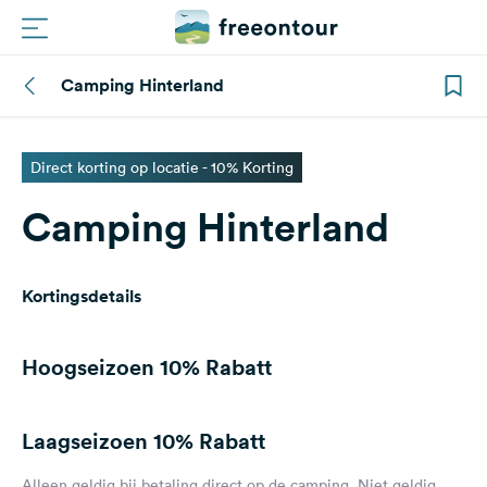
Camping Hinterland
Routes
Campings
Direct korting op locatie - 10% Korting
Camping Hinterland
Magazine
Partners
Kortingsdetails
Registreren
Inloggen
Hoogseizoen
10% Rabatt
Laagseizoen
10% Rabatt
Nieuwsbrief
Vragen &
Alleen geldig bij betaling direct op de camping. Niet geldig