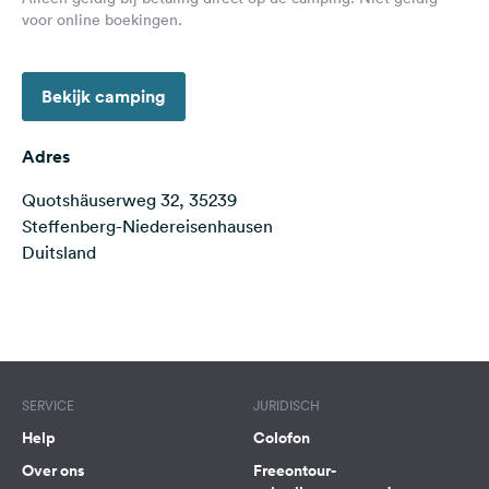
Feedback
voor online boekingen.
Taal:
Nederlands
Bekijk camping
Volg
Adres
ons
op
Quotshäuserweg 32, 35239
social
Steffenberg-Niedereisenhausen
media
Duitsland
Facebook
Terms of use
© 1987–2026 HERE
Instagram
SERVICE
JURIDISCH
Help
Colofon
Over ons
Freeontour-