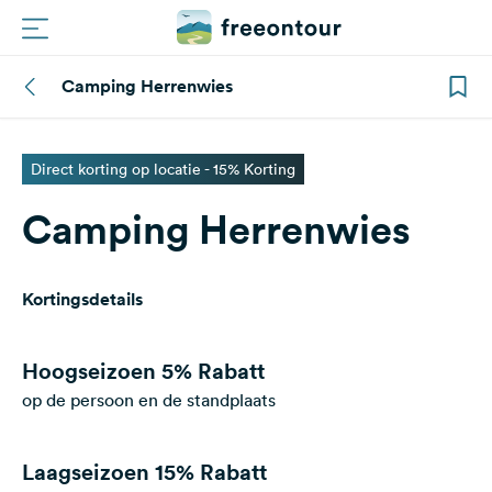
Camping Herrenwies
Routes
Campings
Direct korting op locatie - 15% Korting
Camping Herrenwies
Magazine
Partners
Kortingsdetails
Registreren
Inloggen
Hoogseizoen
5% Rabatt
op de persoon en de standplaats
Nieuwsbrief
Laagseizoen
15% Rabatt
Vragen &