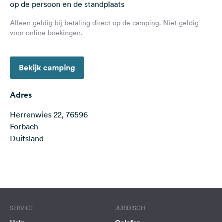
op de persoon en de standplaats
Feedback
Alleen geldig bij betaling direct op de camping. Niet geldig
Taal:
voor online boekingen.
Nederlands
Bekijk camping
Volg
ons
op
Adres
social
media
Herrenwies 22, 76596
Forbach
Facebook
Duitsland
Instagram
Terms of use
© 1987–2026 HERE
SERVICE
JURIDISCH