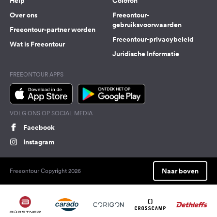
Help
Colofon
Over ons
Freeontour-
gebruiksvoorwaarden
Freeontour-partner worden
Freeontour-privacybeleid
Wat is Freeontour
Juridische Informatie
FREEONTOUR APPS
VOLG ONS OP SOCIAL MEDIA
Facebook
Instagram
Naar boven
Freeontour Copyright 2026