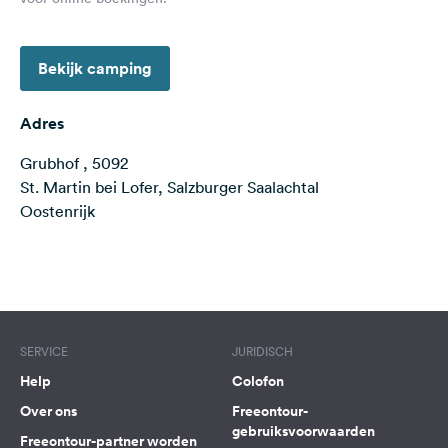
Feedback
Taal:
Bekijk camping
Nederlands
Adres
Volg
ons
Grubhof , 5092
op
St. Martin bei Lofer, Salzburger Saalachtal
social
Oostenrijk
media
Facebook
Terms of use
© 1987–2026 HERE
Instagram
SERVICE
JURIDISCH
Help
Colofon
Over ons
Freeontour-
gebruiksvoorwaarden
Freeontour-partner worden