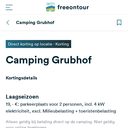
Camping Grubhof
Routes
Campings
Direct korting op locatie - Korting
Camping Grubhof
Magazine
Partners
Kortingsdetails
Registreren
Inloggen
Laagseizoen
19, - €: parkeerplaats voor 2 personen, incl. 4 kW
elektriciteit, excl. Milieubelasting + toeristenbelasting
Nieuwsbrief
Alleen geldig bij betaling direct op de camping. Niet geldig
Vragen &
voor online boekingen.