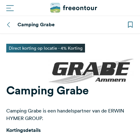
Camping Grabe
Routes
Campings
Direct korting op locatie - 4% Korting
Magazine
Partners
Camping Grabe
Registreren
Inloggen
Camping Grabe is een handelspartner van de ERWIN
HYMER GROUP.
Nieuwsbrief
Kortingsdetails
Vragen &