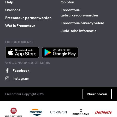
Help
Colofon
Over ons
Freeontour-
gebruiksvoorwaarden
Freeontour-partner worden
Freeontour-privacybeleid
Wat is Freeontour
Juridische Informatie
FREEONTOUR APPS
VOLG ONS OP SOCIAL MEDIA
Facebook
Instagram
Naar boven
Freeontour Copyright 2026