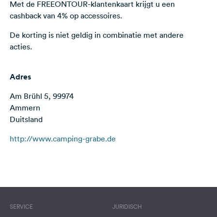
Met de FREEONTOUR-klantenkaart krijgt u een
Feedback
cashback van 4% op accessoires.
Taal:
De korting is niet geldig in combinatie met andere
Nederlands
acties.
Volg
Adres
ons
op
Am Brühl 5, 99974
social
media
Ammern
Duitsland
Facebook
http://www.camping-grabe.de
Instagram
Terms of use
© 1987–2026 HERE
SERVICE
JURIDISCH