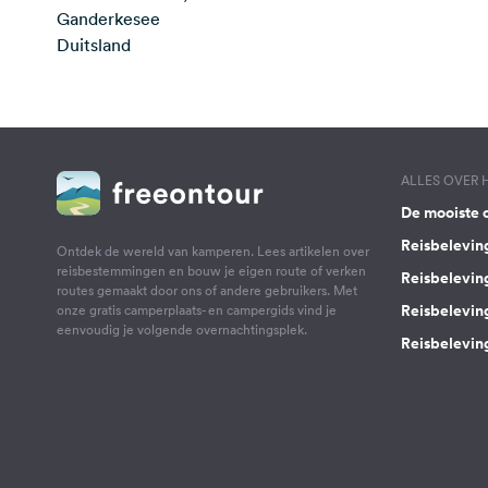
Ganderkesee
Duitsland
ALLES OVER
De mooiste 
Reisbelevin
Ontdek de wereld van kamperen. Lees artikelen over
reisbestemmingen en bouw je eigen route of verken
Reisbelevin
routes gemaakt door ons of andere gebruikers. Met
Reisbelevin
onze gratis camperplaats- en campergids vind je
eenvoudig je volgende overnachtingsplek.
Reisbeleving