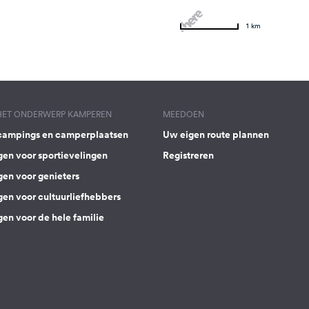
1 km
 HET ONDERWERP KAMPEREN
MEEDOEN
campings en camperplaatsen
Uw eigen route plannen
gen voor sportievelingen
Registreren
gen voor genieters
gen voor cultuurliefhebbers
en voor de hele familie