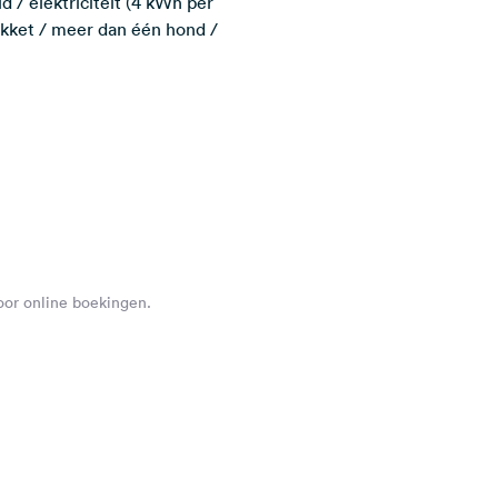
 / elektriciteit (4 kWh per
pakket / meer dan één hond /
voor online boekingen.