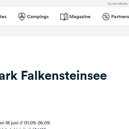
Social Media
tes
Campings
Magazine
Partners
rk Falkensteinsee
ni-18 juni // 01.09.-26.09.