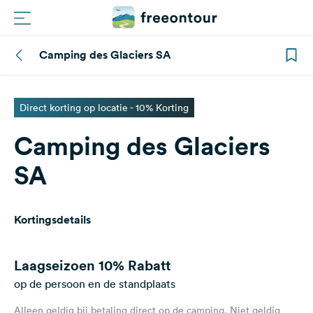
Camping des Glaciers SA
Routes
Campings
Direct korting op locatie - 10% Korting
Camping des Glaciers
Magazine
SA
Partners
Kortingsdetails
Registreren
Inloggen
Laagseizoen
10% Rabatt
op de persoon en de standplaats
Nieuwsbrief
Alleen geldig bij betaling direct op de camping. Niet geldig
Vragen &