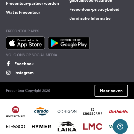
gebruiksvoorwaarden
Freeontour-partner worden
Freeontour-privacybeleid
Wat is Freeontour
Juridische Informatie
FREEONTOUR APPS
VOLG ONS OP SOCIAL MEDIA
Facebook
Instagram
Naar boven
Freeontour Copyright 2026