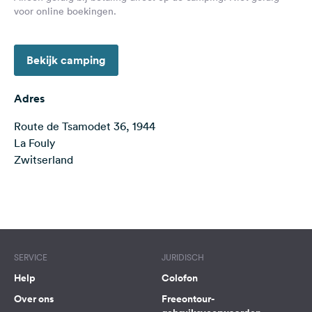
voor online boekingen.
Feedback
Taal:
Nederlands
Bekijk camping
Volg
Adres
ons
op
Route de Tsamodet 36, 1944
social
La Fouly
media
Zwitserland
Facebook
Terms of use
© 1987–2026 HERE
Instagram
SERVICE
JURIDISCH
Help
Colofon
Over ons
Freeontour-