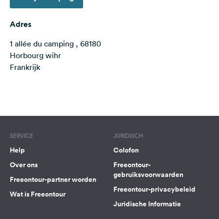
Feedback
Adres
Taal:
Nederlands
1 allée du camping , 68180
Horbourg wihr
Frankrijk
Volg
ons
op
social
Terms of use
© 1987–2026 HERE
media
Facebook
SERVICE
JURIDISCH
Instagram
Help
Colofon
Over ons
Freeontour-
gebruiksvoorwaarden
Freeontour-partner worden
Freeontour-privacybeleid
Wat is Freeontour
Juridische Informatie