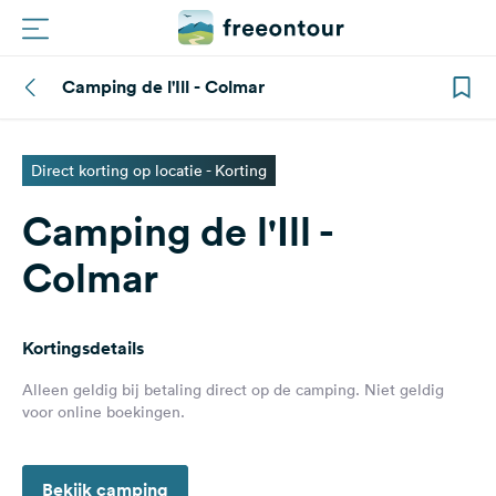
Camping de l'Ill - Colmar
Routes
Campings
Direct korting op locatie - Korting
Camping de l'Ill -
Magazine
Colmar
Partners
Kortingsdetails
Registreren
Inloggen
Alleen geldig bij betaling direct op de camping. Niet geldig
voor online boekingen.
Nieuwsbrief
Bekijk camping
Vragen &