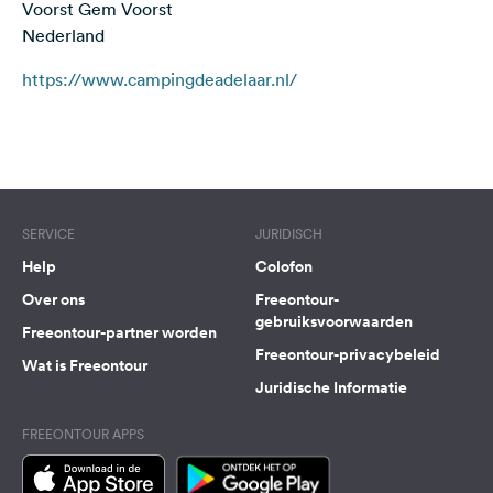
Voorst Gem Voorst
Feedback
Nederland
Taal:
https://www.campingdeadelaar.nl/
Nederlands
Terms of use
© 1987–2026 HERE
Volg
ons
op
social
SERVICE
JURIDISCH
media
Help
Colofon
Facebook
Over ons
Freeontour-
gebruiksvoorwaarden
Instagram
Freeontour-partner worden
Freeontour-privacybeleid
Wat is Freeontour
Juridische Informatie
FREEONTOUR APPS