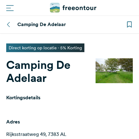
Camping De Adelaar
Routes
Campings
Direct korting op locatie - 5% Korting
Camping De
Magazine
Adelaar
Partners
Kortingsdetails
Registreren
Inloggen
Adres
Nieuwsbrief
Rijksstraatweg 49, 7383 AL
Vragen &