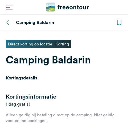
Camping Baldarin
Routes
Campings
Direct korting op locatie - Korting
Camping Baldarin
Magazine
Partners
Kortingsdetails
Registreren
Inloggen
Kortingsinformatie
1 dag gratis!
Alleen geldig bij betaling direct op de camping. Niet geldig
Nieuwsbrief
voor online boekingen.
Vragen &