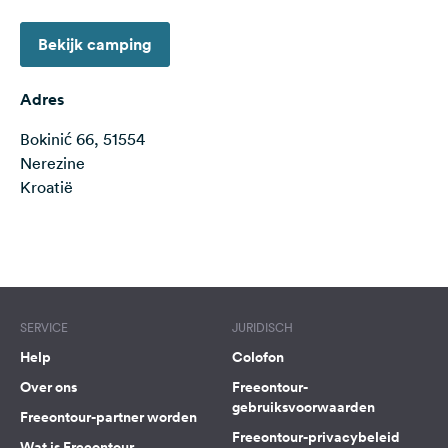
Feedback
Bekijk camping
Taal:
Nederlands
Adres
Bokinić 66, 51554
Volg
ons
Nerezine
op
Kroatië
social
media
Terms of use
© 1987–2026 HERE
Facebook
Instagram
SERVICE
JURIDISCH
Help
Colofon
Over ons
Freeontour-
gebruiksvoorwaarden
Freeontour-partner worden
Freeontour-privacybeleid
Wat is Freeontour