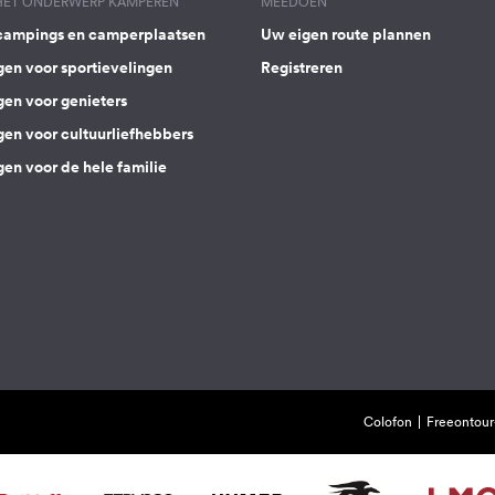
 HET ONDERWERP KAMPEREN
MEEDOEN
campings en camperplaatsen
Uw eigen route plannen
gen voor sportievelingen
Registreren
gen voor genieters
gen voor cultuurliefhebbers
en voor de hele familie
Colofon
Freeontour