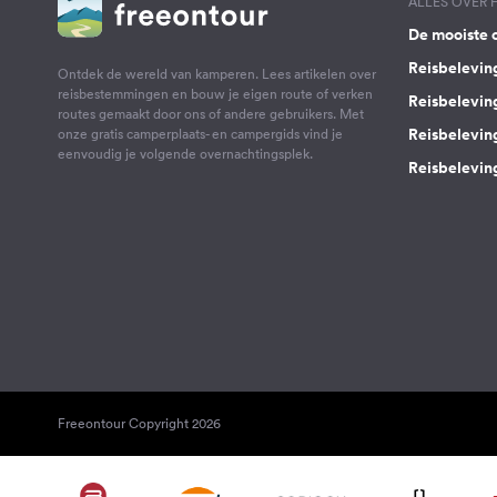
ALLES OVER
De mooiste 
Reisbelevin
Ontdek de wereld van kamperen. Lees artikelen over
reisbestemmingen en bouw je eigen route of verken
Reisbelevin
routes gemaakt door ons of andere gebruikers. Met
Reisbelevin
onze gratis camperplaats- en campergids vind je
eenvoudig je volgende overnachtingsplek.
Reisbeleving
Freeontour Copyright 2026