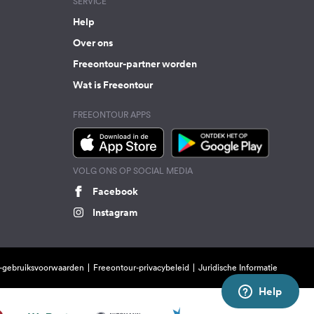
SERVICE
Help
Over ons
Freeontour-partner worden
Wat is Freeontour
FREEONTOUR APPS
VOLG ONS OP SOCIAL MEDIA
Facebook
Instagram
-gebruiksvoorwaarden
Freeontour-privacybeleid
Juridische Informatie
Help