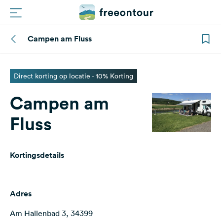
Campen am Fluss
Routes
Campings
Direct korting op locatie - 10% Korting
Campen am
Magazine
Fluss
Partners
Kortingsdetails
Registreren
Inloggen
Adres
Nieuwsbrief
Am Hallenbad 3, 34399
Vragen &