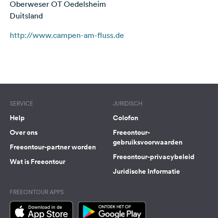
Oberweser OT Oedelsheim
Feedback
Duitsland
Taal:
http://www.campen-am-fluss.de
Nederlands
Terms of use
© 1987–2026 HERE
Volg
ons
op
social
SERVICE
JURIDISCH
media
Help
Colofon
Facebook
Over ons
Freeontour-
gebruiksvoorwaarden
Instagram
Freeontour-partner worden
Freeontour-privacybeleid
Wat is Freeontour
Juridische Informatie
FREEONTOUR APPS