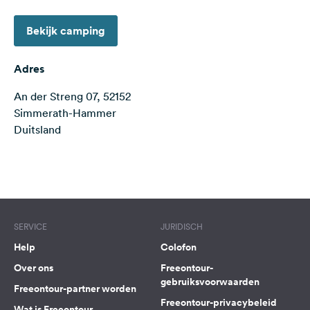
Feedback
Bekijk camping
Taal:
Nederlands
Adres
An der Streng 07, 52152
Volg
ons
Simmerath-Hammer
op
Duitsland
social
media
Terms of use
© 1987–2026 HERE
Facebook
Instagram
SERVICE
JURIDISCH
Help
Colofon
Over ons
Freeontour-
gebruiksvoorwaarden
Freeontour-partner worden
Freeontour-privacybeleid
Wat is Freeontour