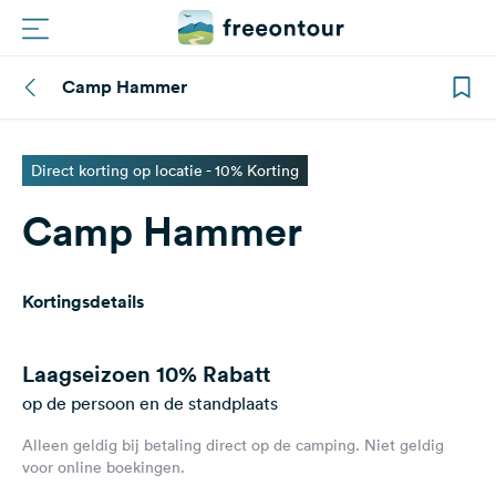
Camp Hammer
Routes
Campings
Direct korting op locatie - 10% Korting
Camp Hammer
Magazine
Partners
Kortingsdetails
Registreren
Inloggen
Laagseizoen
10% Rabatt
op de persoon en de standplaats
Alleen geldig bij betaling direct op de camping. Niet geldig
Nieuwsbrief
voor online boekingen.
Vragen &